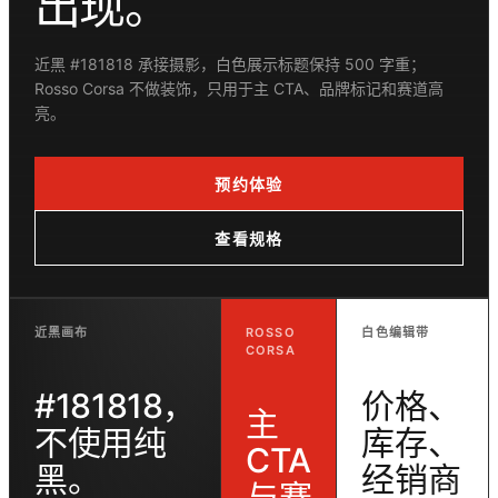
出现。
近黑 #181818 承接摄影，白色展示标题保持 500 字重；
Rosso Corsa 不做装饰，只用于主 CTA、品牌标记和赛道高
亮。
预约体验
查看规格
近黑画布
ROSSO
白色编辑带
CORSA
#181818，
价格、
主
不使用纯
库存、
CTA
黑。
经销商
与赛