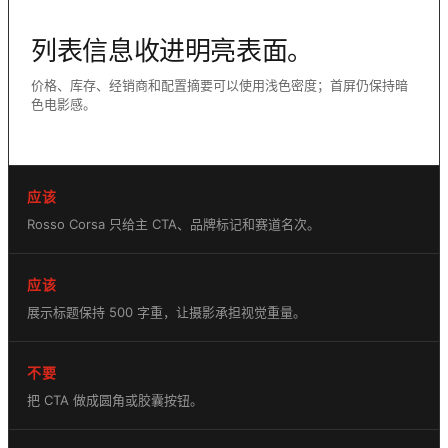
列表信息收进明亮表面。
价格、库存、经销商和配置摘要可以使用浅色密度；首屏仍保持暗
色电影感。
应该
Rosso Corsa 只给主 CTA、品牌标记和赛道名次。
应该
展示标题保持 500 字重，让摄影承担视觉重量。
不要
把 CTA 做成圆角或胶囊按钮。