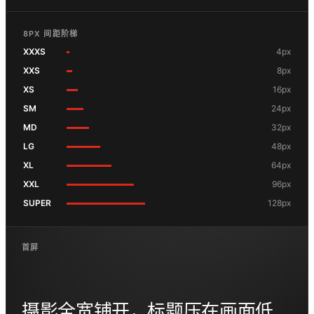
8PX 间距阶梯
XXXS
4px
XXS
8px
XS
16px
SM
24px
MD
32px
LG
48px
XL
64px
XXL
96px
SUPER
128px
首屏
摄影全宽铺开，标题压在画面低