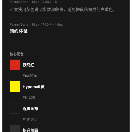
FerrariSans · 14px / 400 / 1.5
正文使用灰色说明参数和叙事，避免把段落做成纯白重色。
FerrariSans · 14px / 700 / +1.4px
预约体验
核心配色
跃马红
#da291c
Hypersail 黄
#fff200
近黑画布
#181818
抬升暗面