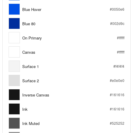
Blue Hover
#0050e6
Blue 80
#002d9c
On Primary
#ffffff
Canvas
#ffffff
Surface 1
#f4f4f4
Surface 2
#e0e0e0
Inverse Canvas
#161616
Ink
#161616
Ink Muted
#525252