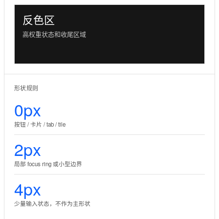
反色区
高权重状态和收尾区域
形状规则
0px
按钮 / 卡片 / tab / tile
2px
局部 focus ring 或小型边界
4px
少量输入状态，不作为主形状