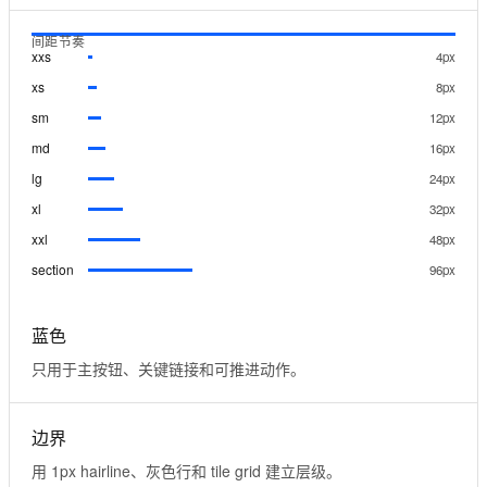
间距节奏
xxs
4px
xs
8px
sm
12px
md
16px
lg
24px
xl
32px
xxl
48px
section
96px
蓝色
只用于主按钮、关键链接和可推进动作。
边界
用 1px hairline、灰色行和 tile grid 建立层级。