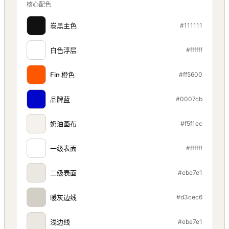
核心配色
炭黑主色
#111111
白色浮层
#ffffff
Fin 橙色
#ff5600
品牌蓝
#0007cb
奶油画布
#f5f1ec
一级表面
#ffffff
二级表面
#ebe7e1
暖灰边线
#d3cec6
浅边线
#ebe7e1