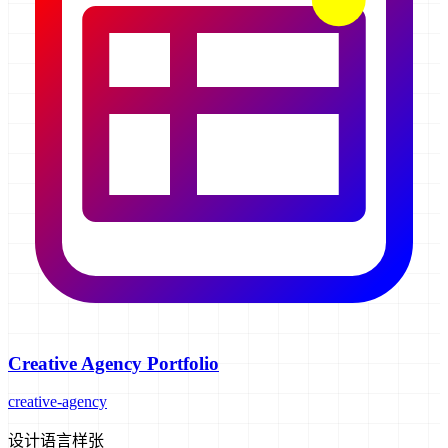
Creative Agency Portfolio
creative-agency
设计语言样张