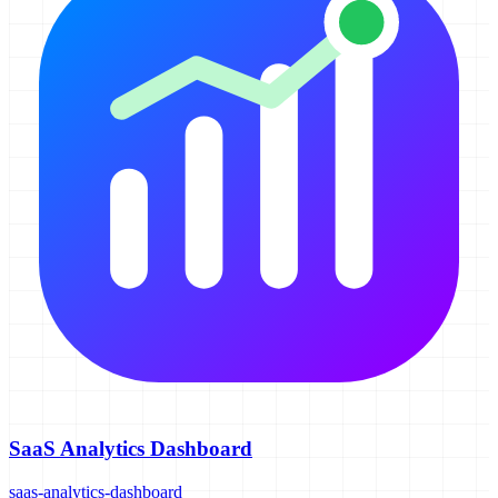
SaaS Analytics Dashboard
saas-analytics-dashboard