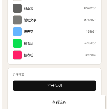
弱正文
#626260
辅助文字
#7b7b78
报表蓝
#65b5ff
报表绿
#0bdf50
报表粉
#ff2067
组件样式
打开队列
查看流程