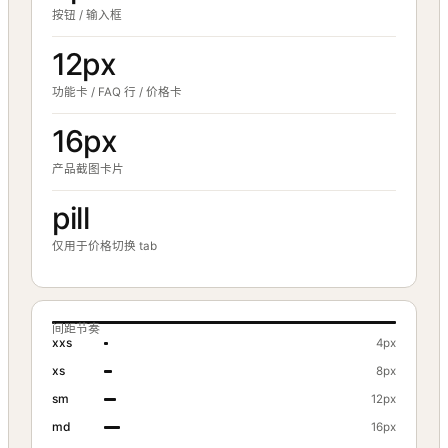
按钮 / 输入框
12px
功能卡 / FAQ 行 / 价格卡
16px
产品截图卡片
pill
仅用于价格切换 tab
间距节奏
xxs
4px
xs
8px
sm
12px
md
16px