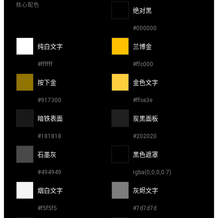
核心配色
绝对黑
#000000
纯白文字
兰博金
#ffffff
#ffc000
按下金
金色文字
#917300
#ffce3e
暗铁表面
炭黑面板
#181818
#202020
石墨灰
黑色遮罩
#494949
rgba(0,0,0,0.7)
烟白文字
灰烬文字
#f5f5f5
#7d7d7d