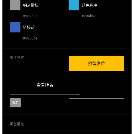
钢灰徽标
蓝色脉冲
#969696
#29abe2
链接蓝
#3860be
组件样式
预留席位
查看阵容
限定
黑色层级