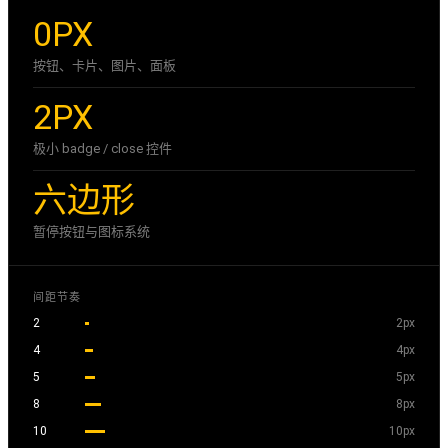
0PX
按钮、卡片、图片、面板
2PX
极小 badge / close 控件
六边形
暂停按钮与图标系统
间距节奏
2
2px
4
4px
5
5px
8
8px
10
10px