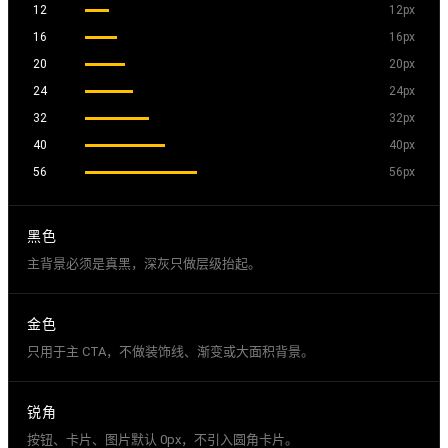
12
12px
16
16px
20
20px
24
24px
32
32px
40
40px
56
56px
黑色
主背景必须是真黑，深灰只做层级抬起。
金色
只用于主 CTA，不做装饰线、渐变或大面积背景。
锐角
按钮、卡片、图片默认 0px，不引入圆角卡片。