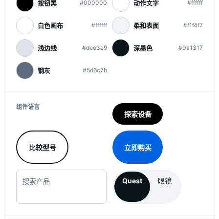
按钮黑
动作文字
#000000
#ffffff
白色画布
柔和表面
#ffffff
#f1f4f7
浅边线
深墨色
#dee3e9
#0a1317
钢灰
#5d6c7b
组件语言
探索设备
比较型号
立即购买
Quest
眼镜
搜索产品