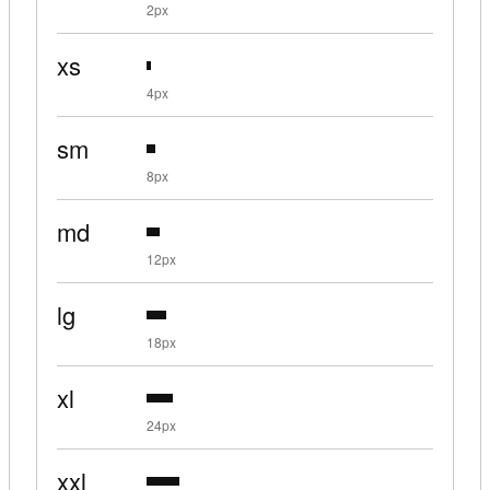
2px
xs
4px
sm
8px
md
12px
lg
18px
xl
24px
xxl