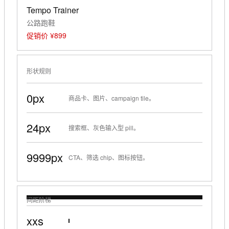
Tempo Trainer
公路跑鞋
促销价 ¥899
形状规则
0px
商品卡、图片、campaign tile。
24px
搜索框、灰色输入型 pill。
9999px
CTA、筛选 chip、图标按钮。
间距阶梯
xxs