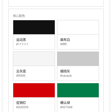
核心配色
运动黑
画布白
#111111
#ffffff
云灰底
细线灰
#f5f5f5
#cacacb
促销红
确认绿
#d30005
#007d48