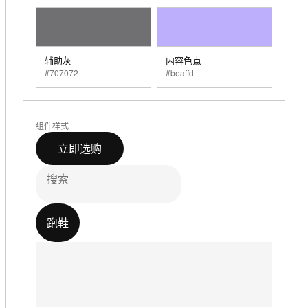
辅助灰
内容色点
#707072
#beaffd
组件样式
立即选购
搜索
跑鞋