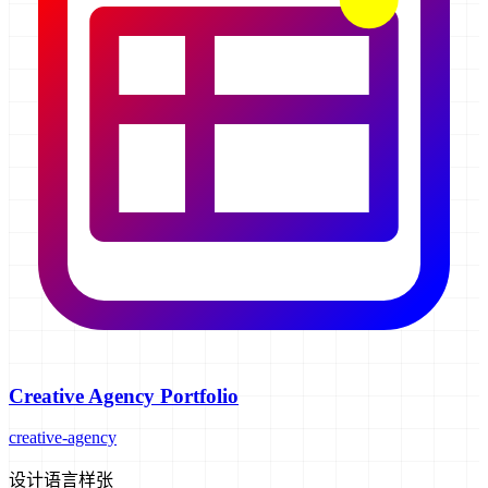
Creative Agency Portfolio
creative-agency
设计语言样张