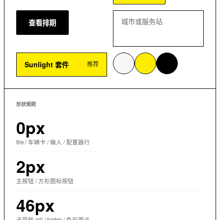
城市或服务站
查看排期
Sunlight 套件
推荐
形状规则
0px
tile / 车辆卡 / 输入 / 配置器行
2px
主按钮 / 方形图标按钮
46px
子导航 pill / badge / 色彩圆点