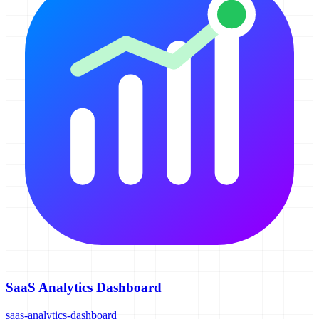
SaaS Analytics Dashboard
saas-analytics-dashboard