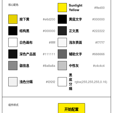
Sunlight
核心配色
#ffed00
Yellow
按下黄
黄底文字
#e6d200
#000000
结构黑
正文黑
#000000
#222222
白色画布
浅灰表面
#ffffff
#f7f7f7
深色产品面
辅助文字
#111111
#666666
弱信息
中性灰
#8a8a8a
#c4c4c4
黑
底
浅色分隔
#f2f2f2
rgba(255,255,255,0.16)
分
隔
组件样式
开始配置