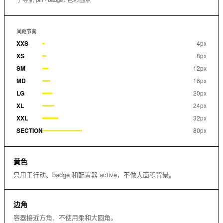
间距节奏
XXS
4px
XS
8px
SM
12px
MD
16px
LG
20px
XL
24px
XXL
32px
SECTION
80px
黄色
只用于行动、badge 和配置器 active，不做大面积背景。
边角
容器接近方角，不使用柔和大圆角。