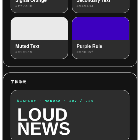
Signal Orange
Secondary Text
#ff7a00
#949494
Muted Text
Purple Rule
#e9e9e9
#3d00bf
字体系统
DISPLAY · MANUKA · 107 / .80
LOUD
NEWS