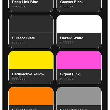
Deep Link Blue
Canvas Black
#3860be
#131313
Surface Slate
Hazard White
#2d2d2d
#ffffff
Radioactive Yellow
Signal Pink
#ffe600
#ff4fd8