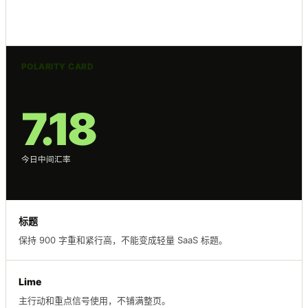
POLARITY CARD
7.18
今日中间汇率
标题
保持 900 字重和紧行高，不能变成轻量 SaaS 标题。
Lime
主行动和重点信号使用，不铺满整页。