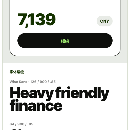
7,139
CNY
继续
字体层级
Wise Sans · 126 / 900 / .85
Heavy friendly
finance
64 / 900 / .85