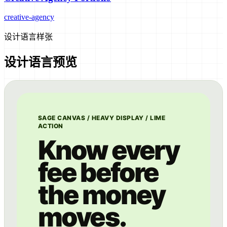
creative-agency
设计语言样张
设计语言预览
SAGE CANVAS / HEAVY DISPLAY / LIME
ACTION
Know every
fee before
the money
moves.