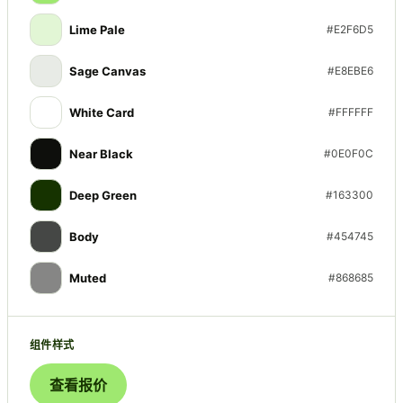
Lime Pale
#E2F6D5
Sage Canvas
#E8EBE6
White Card
#FFFFFF
Near Black
#0E0F0C
Deep Green
#163300
Body
#454745
Muted
#868685
组件样式
查看报价