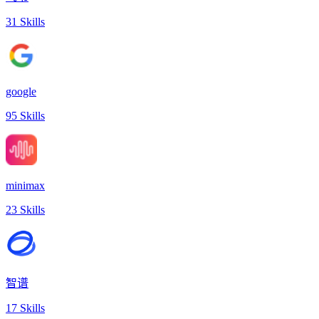
31 Skills
google
95 Skills
minimax
23 Skills
智谱
17 Skills