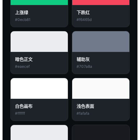
上涨绿
下跌红
#0ecb81
#f6465d
暗色正文
辅助灰
#eaecef
#707a8a
白色画布
浅色表面
#ffffff
#fafafa