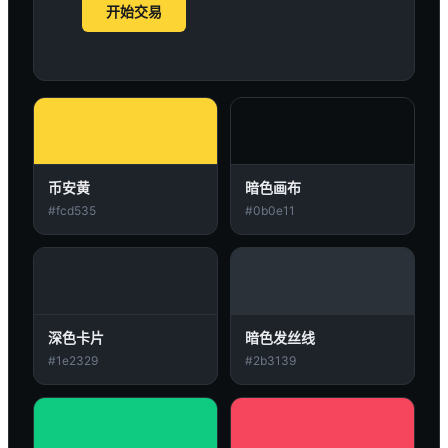
开始交易
币安黄
暗色画布
#fcd535
#0b0e11
深色卡片
暗色发丝线
#1e2329
#2b3139