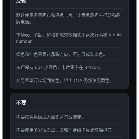
应该
默认使用近黑画布和深色卡片，让黄色承担主行动和品
牌电压。
市场表、余额、价格和成交数据使用紧凑行高和 tabular
number。
绿色和红色只表达涨跌方向，不扩展成装饰色。
按钮保持 6px 小圆角，卡片集中在 8-12px。
交易表单可以切到浅色，但主 CTA 仍然使用黄色。
不要
不要把黄色做成大面积背景或渐变。
不要使用多彩仪表盘、柔和消费级卡片或玻璃拟态。