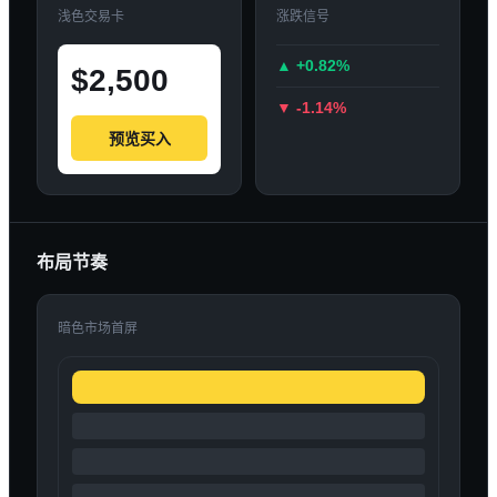
浅色交易卡
涨跌信号
▲ +0.82%
$2,500
▼ -1.14%
预览买入
布局节奏
暗色市场首屏