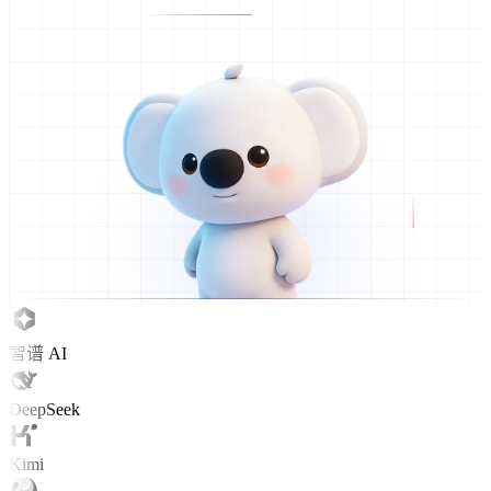
智谱 AI
DeepSeek
Kimi