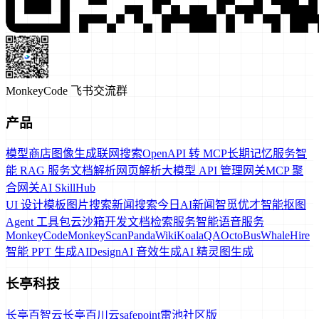
MonkeyCode 飞书交流群
产品
模型商店
图像生成
联网搜索
OpenAPI 转 MCP
长期记忆服务
智
能 RAG 服务
文档解析
网页解析
大模型 API 管理网关
MCP 聚
合网关
AI SkillHub
UI 设计模板
图片搜索
新闻搜索
今日AI新闻
智觅优才
智能抠图
Agent 工具包
云沙箱
开发文档检索服务
智能语音服务
MonkeyCode
MonkeyScan
PandaWiki
KoalaQA
OctoBus
WhaleHire
智能 PPT 生成
AIDesign
AI 音效生成
AI 精灵图生成
长亭科技
长亭百智云
长亭百川云
safepoint
雷池社区版