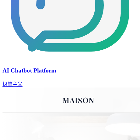
AI Chatbot Platform
极简主义