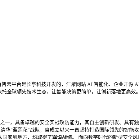
百智云平台是长亭科技开发的，汇聚网站 AI 智能化、企业开源
依托全球领先技术生态，让智能决策更简单，让创新落地更高效
安全公司之一，具备卓越的安全实战攻防能力，其自主创新研发、具
战队清华"蓝莲花"战队，自成立以来一直坚持打造国际领先的智
国家到地方，均取得了辉煌战绩。 面向数字时代的新型安全风险