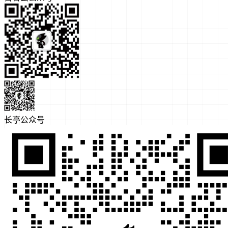
长亭公众号