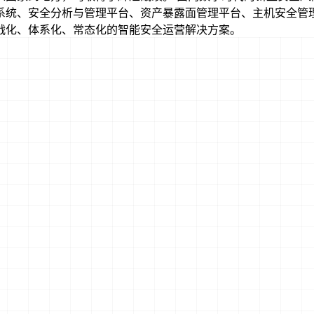
系统、安全分析与管理平台、资产暴露面管理平台、主机安全管
战化、体系化、常态化的智能安全运营解决方案。