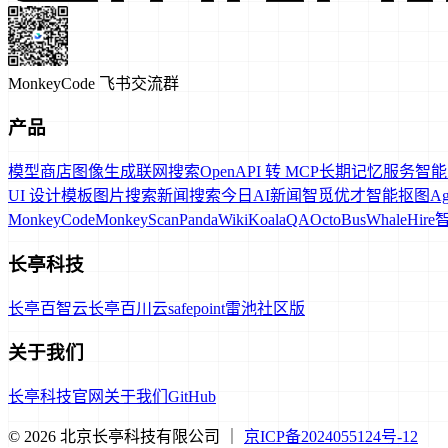
MonkeyCode 飞书交流群
产品
模型商店
图像生成
联网搜索
OpenAPI 转 MCP
长期记忆服务
智能
UI 设计模板
图片搜索
新闻搜索
今日AI新闻
智觅优才
智能抠图
A
MonkeyCode
MonkeyScan
PandaWiki
KoalaQA
OctoBus
WhaleHire
智
长亭科技
长亭百智云
长亭百川云
safepoint
雷池社区版
关于我们
长亭科技官网
关于我们
GitHub
© 2026 北京长亭科技有限公司 ｜
京ICP备2024055124号-12