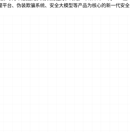
理平台、伪装欺骗系统、安全大模型等产品为核心的新一代安全