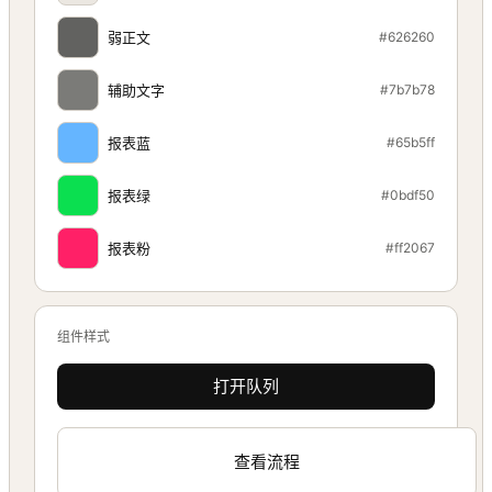
弱正文
#626260
辅助文字
#7b7b78
报表蓝
#65b5ff
报表绿
#0bdf50
报表粉
#ff2067
组件样式
打开队列
查看流程