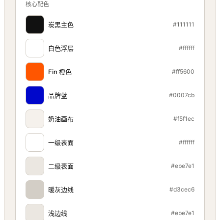
核心配色
炭黑主色
#111111
白色浮层
#ffffff
Fin 橙色
#ff5600
品牌蓝
#0007cb
奶油画布
#f5f1ec
一级表面
#ffffff
二级表面
#ebe7e1
暖灰边线
#d3cec6
浅边线
#ebe7e1