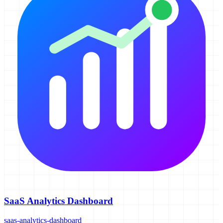
SaaS Analytics Dashboard
saas-analytics-dashboard