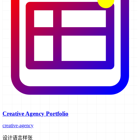
Creative Agency Portfolio
creative-agency
设计语言样张