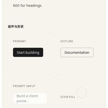
600 for headings
组件与形状
PRIMARY
OUTLINE
Start building
Documentation
PROMPT INPUT
Build a client
ICON PILL
portal...