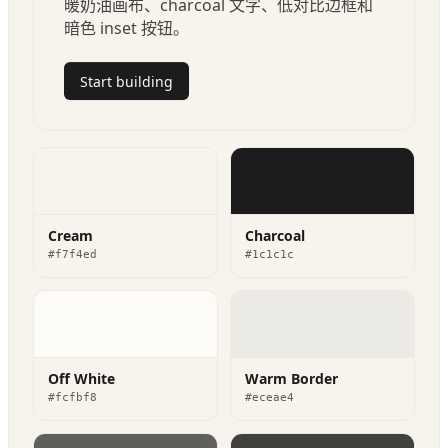
暖奶油画布、charcoal 文字、低对比边框和
暗色 inset 按钮。
Start building
Cream
Charcoal
#f7f4ed
#1c1c1c
Off White
Warm Border
#fcfbf8
#eceae4