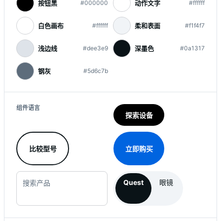
按钮黑
动作文字
#000000
#ffffff
白色画布
柔和表面
#ffffff
#f1f4f7
浅边线
深墨色
#dee3e9
#0a1317
钢灰
#5d6c7b
组件语言
探索设备
比较型号
立即购买
Quest
眼镜
搜索产品