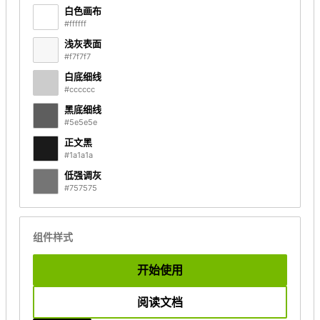
白色画布
#ffffff
浅灰表面
#f7f7f7
白底细线
#cccccc
黑底细线
#5e5e5e
正文黑
#1a1a1a
低强调灰
#757575
组件样式
开始使用
阅读文档