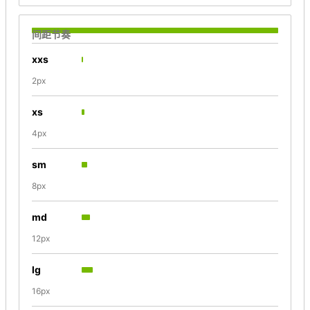
间距节奏
xxs
2px
xs
4px
sm
8px
md
12px
lg
16px