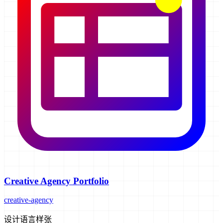
Creative Agency Portfolio
creative-agency
设计语言样张