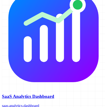
SaaS Analytics Dashboard
saas-analytics-dashboard