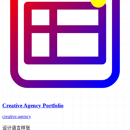
Creative Agency Portfolio
creative-agency
设计语言样张