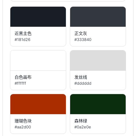
近黑主色
正文灰
#181d26
#333840
白色画布
发丝线
#ffffff
#dddddd
珊瑚色块
森林绿
#aa2d00
#0a2e0e