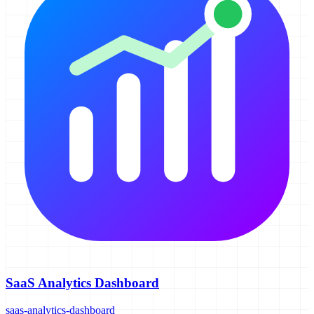
SaaS Analytics Dashboard
saas-analytics-dashboard