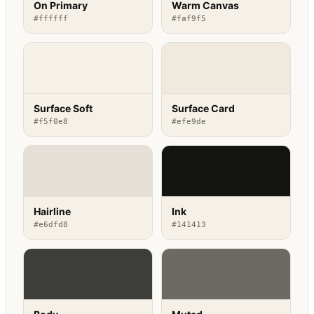
On Primary
Warm Canvas
#ffffff
#faf9f5
Surface Soft
Surface Card
#f5f0e8
#efe9de
Hairline
Ink
#e6dfd8
#141413