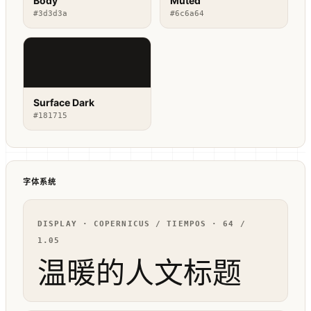
Body
Muted
#3d3d3a
#6c6a64
Surface Dark
#181715
字体系统
DISPLAY · COPERNICUS / TIEMPOS · 64 /
1.05
温暖的人文标题