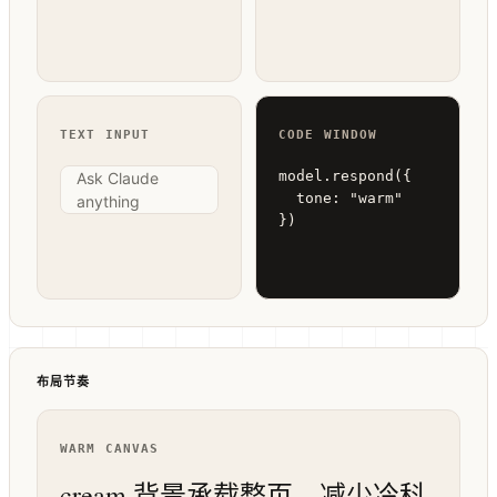
TEXT INPUT
CODE WINDOW
model.respond({

Ask Claude
  tone: "warm"

anything
})
布局节奏
WARM CANVAS
cream 背景承载整页，减少冷科