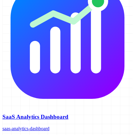
SaaS Analytics Dashboard
saas-analytics-dashboard