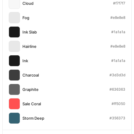
Cloud
#f7f7f7
Fog
#e8e8e8
Ink Slab
#1a1a1a
Hairline
#e8e8e8
Ink
#1a1a1a
Charcoal
#3d3d3d
Graphite
#636363
Sale Coral
#ff5050
Storm Deep
#356373