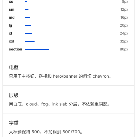
xs
8px
sm
12px
md
16px
lg
20px
xl
24px
xxl
32px
section
80px
电蓝
只用于主按钮、链接和 hero/banner 的斜切 chevron。
层级
用白底、cloud、fog、ink slab 分层，不依赖重阴影。
字重
大标题保持 500，不加粗到 600/700。