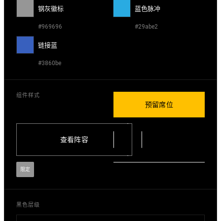
钢灰徽标
蓝色脉冲
#969696
#29abe2
链接蓝
#3860be
组件样式
预留席位
查看阵容
限定
黑色层级