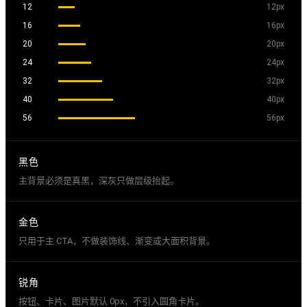
12
12px
16
16px
20
20px
24
24px
32
32px
40
40px
56
56px
黑色
主背景必须是真黑，深灰只做层级抬起。
金色
只用于主 CTA，不做装饰线、渐变或大面积背景。
锐角
按钮、卡片、图片默认 0px，不引入圆角卡片。