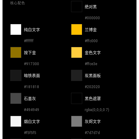
核心配色
绝对黑
#000000
纯白文字
兰博金
#ffffff
#ffc000
按下金
金色文字
#917300
#ffce3e
暗铁表面
炭黑面板
#181818
#202020
石墨灰
黑色遮罩
#494949
rgba(0,0,0,0.7)
烟白文字
灰烬文字
#f5f5f5
#7d7d7d