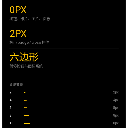
0PX
按钮、卡片、图片、面板
2PX
极小 badge / close 控件
六边形
暂停按钮与图标系统
间距节奏
2
2px
4
4px
5
5px
8
8px
10
10px