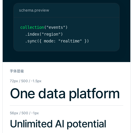
schema.preview
collection
("events")

  .index("region")

  .sync({ mode: "realtime" })
字体层级
72px / 500 / -1.5px
One data platform
56px / 500 / -1px
Unlimited AI potential