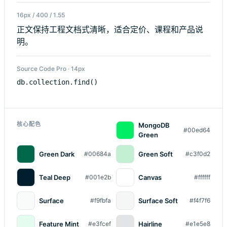
16px / 400 / 1.55
正文保持工程文档式清晰，适合定价、课程和产品说
明。
Source Code Pro · 14px
db.collection.find()
核心配色
MongoDB
#00ed64
Green
Green Dark
Green Soft
#00684a
#c3f0d2
Teal Deep
Canvas
#001e2b
#ffffff
Surface
Surface Soft
#f9fbfa
#f4f7f6
Feature Mint
Hairline
#e3fcef
#e1e5e8