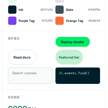
Ink
Slate
#001e2b
#3d4f5b
Purple Tag
Orange Tag
#7b3ff2
#fa6e39
组件语言
Deploy cluster
Read docs
Featured tier
Search courses
db
.events.find()
形状规则