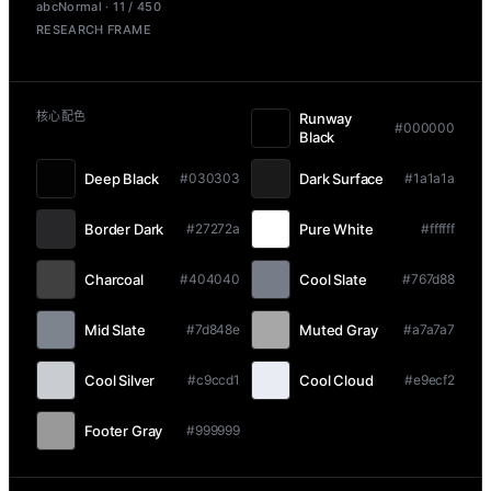
abcNormal · 11 / 450
RESEARCH FRAME
核心配色
Runway
#000000
Black
Deep Black
Dark Surface
#030303
#1a1a1a
Border Dark
Pure White
#27272a
#ffffff
Charcoal
Cool Slate
#404040
#767d88
Mid Slate
Muted Gray
#7d848e
#a7a7a7
Cool Silver
Cool Cloud
#c9ccd1
#e9ecf2
Footer Gray
#999999