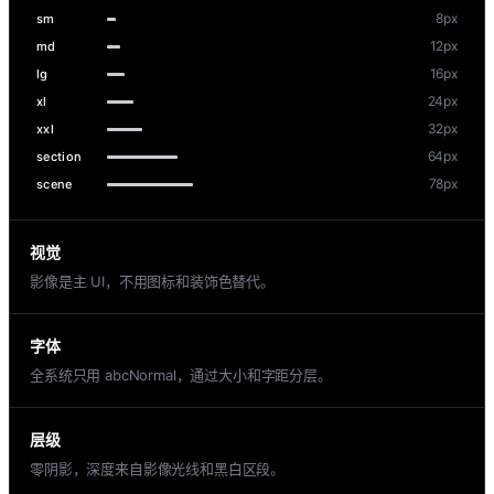
8px
sm
12px
md
16px
lg
24px
xl
32px
xxl
64px
section
78px
scene
视觉
影像是主 UI，不用图标和装饰色替代。
字体
全系统只用 abcNormal，通过大小和字距分层。
层级
零阴影，深度来自影像光线和黑白区段。