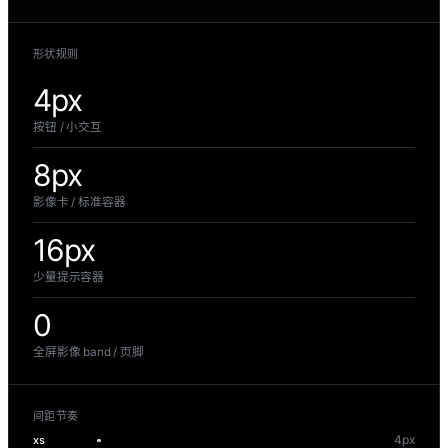
形状规则
4px
按钮 / 小交互
8px
影像卡 / 标准容器
16px
少量提示容器
0
全屏影像 band / 页脚
间距节奏
4px
xs