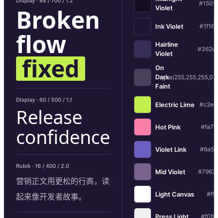
Display · 88 / 700 / 1.2
#150f
Broken
Violet
Ink Violet
#1f16
flow
Hairline
#362d
Violet
fixed
On
Dark
rgba(255,255,255,0.1
Faint
Display · 60 / 500 / 1.1
Electric Lime
#c2ef
Release
Hot Pink
#fa7f
confidence
Violet Link
#6a5f
Rubik · 16 / 400 / 2.0
Mid Violet
#7962
营销正文用更松的行高，读
Light Canvas
#ffff
起来像开发者故事。
Press Light
#f0f0