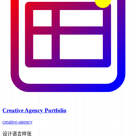
Creative Agency Portfolio
creative-agency
设计语言样张