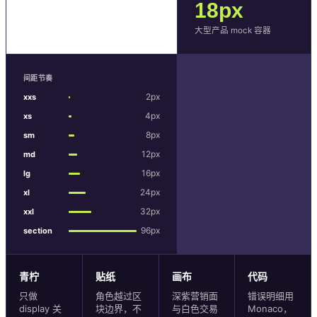
18px
大型产品 mock 容器
间距节奏
2px
xxs
4px
xs
8px
sm
12px
md
16px
lg
24px
xl
32px
xxl
96px
section
青柠
贴纸
画布
代码
只做
角色越过区
深紫营销面
错误明细用
display 关
块边界，不
与白色交易
Monaco，