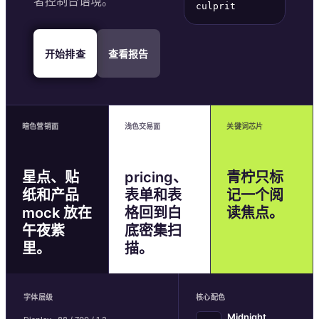
者控制台语境。
culprit
开始排查
查看报告
暗色营销面
浅色交易面
关键词芯片
星点、贴
pricing、
青柠只标
纸和产品
表单和表
记一个阅
mock 放在
格回到白
读焦点。
午夜紫
底密集扫
里。
描。
字体层级
核心配色
Midnight