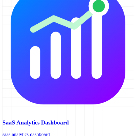
SaaS Analytics Dashboard
saas-analytics-dashboard