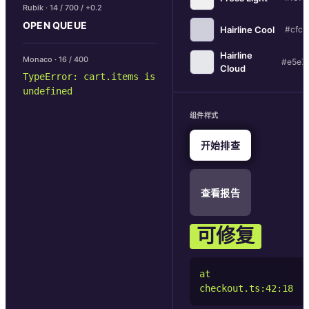
Rubik · 14 / 700 / +0.2
OPEN QUEUE
Hairline Cool
#cfcf
Hairline
Monaco · 16 / 400
#e5e7
Cloud
TypeError: cart.items is
undefined
组件样式
开始排查
查看报告
可修复
at
checkout.ts:42:18