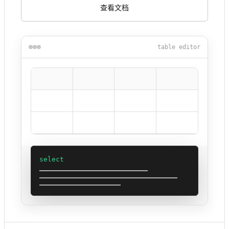
查看文档
table editor
select