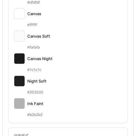
#dfdfdf
Canvas
#ffffff
Canvas Soft
#fafafa
Canvas Night
#1c1c1c
Night Soft
#202020
Ink Faint
#b2b2b2
组件样式