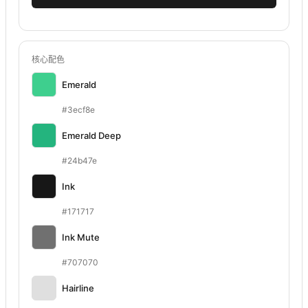
核心配色
Emerald
#3ecf8e
Emerald Deep
#24b47e
Ink
#171717
Ink Mute
#707070
Hairline