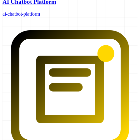
AI Chatbot Platform
ai-chatbot-platform