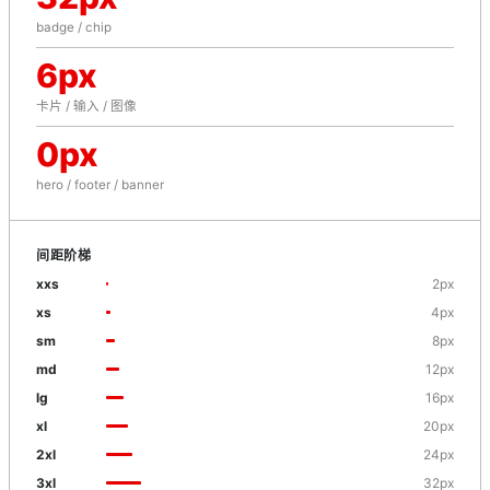
badge / chip
6px
卡片 / 输入 / 图像
0px
hero / footer / banner
间距阶梯
xxs
2px
xs
4px
sm
8px
md
12px
lg
16px
xl
20px
2xl
24px
3xl
32px