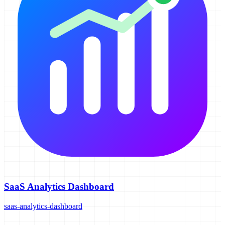
SaaS Analytics Dashboard
saas-analytics-dashboard