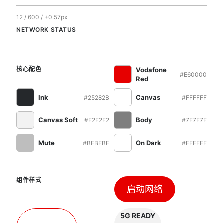
12 / 600 / +0.57px
NETWORK STATUS
核心配色
Vodafone
#E60000
Red
Ink
Canvas
#25282B
#FFFFFF
Canvas Soft
Body
#F2F2F2
#7E7E7E
Mute
On Dark
#BEBEBE
#FFFFFF
组件样式
启动网络
5G READY