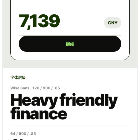
7,139
CNY
继续
字体层级
Wise Sans · 126 / 900 / .85
Heavy friendly
finance
64 / 900 / .85