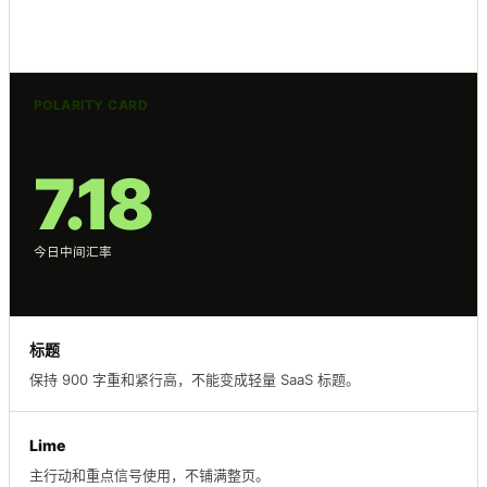
POLARITY CARD
7.18
今日中间汇率
标题
保持 900 字重和紧行高，不能变成轻量 SaaS 标题。
Lime
主行动和重点信号使用，不铺满整页。