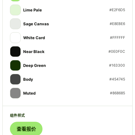
Lime Pale
#E2F6D5
Sage Canvas
#E8EBE6
White Card
#FFFFFF
Near Black
#0E0F0C
Deep Green
#163300
Body
#454745
Muted
#868685
组件样式
查看报价