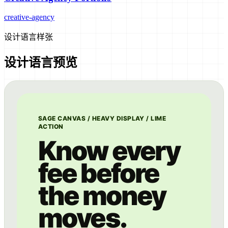
creative-agency
设计语言样张
设计语言预览
SAGE CANVAS / HEAVY DISPLAY / LIME
ACTION
Know every
fee before
the money
moves.