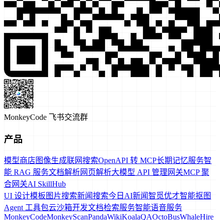
MonkeyCode 飞书交流群
产品
模型商店
图像生成
联网搜索
OpenAPI 转 MCP
长期记忆服务
智
能 RAG 服务
文档解析
网页解析
大模型 API 管理网关
MCP 聚
合网关
AI SkillHub
UI 设计模板
图片搜索
新闻搜索
今日AI新闻
智觅优才
智能抠图
Agent 工具包
云沙箱
开发文档检索服务
智能语音服务
MonkeyCode
MonkeyScan
PandaWiki
KoalaQA
OctoBus
WhaleHire