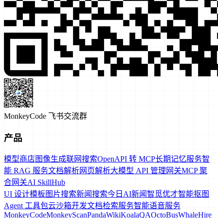
MonkeyCode 飞书交流群
产品
模型商店
图像生成
联网搜索
OpenAPI 转 MCP
长期记忆服务
智
能 RAG 服务
文档解析
网页解析
大模型 API 管理网关
MCP 聚
合网关
AI SkillHub
UI 设计模板
图片搜索
新闻搜索
今日AI新闻
智觅优才
智能抠图
Agent 工具包
云沙箱
开发文档检索服务
智能语音服务
MonkeyCode
MonkeyScan
PandaWiki
KoalaQA
OctoBus
WhaleHire