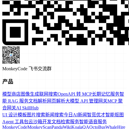
MonkeyCode 飞书交流群
产品
模型商店
图像生成
联网搜索
OpenAPI 转 MCP
长期记忆服务
智
能 RAG 服务
文档解析
网页解析
大模型 API 管理网关
MCP 聚
合网关
AI SkillHub
UI 设计模板
图片搜索
新闻搜索
今日AI新闻
智觅优才
智能抠图
Agent 工具包
云沙箱
开发文档检索服务
智能语音服务
MonkeyCode
MonkeyScan
PandaWiki
KoalaQA
OctoBus
WhaleHire