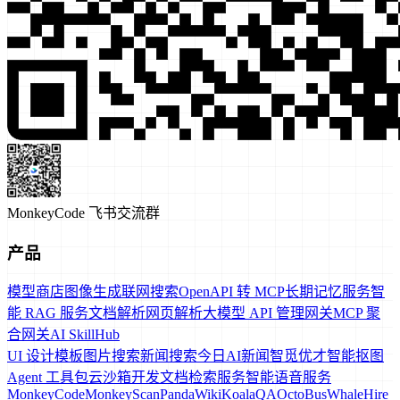
MonkeyCode 飞书交流群
产品
模型商店
图像生成
联网搜索
OpenAPI 转 MCP
长期记忆服务
智
能 RAG 服务
文档解析
网页解析
大模型 API 管理网关
MCP 聚
合网关
AI SkillHub
UI 设计模板
图片搜索
新闻搜索
今日AI新闻
智觅优才
智能抠图
Agent 工具包
云沙箱
开发文档检索服务
智能语音服务
MonkeyCode
MonkeyScan
PandaWiki
KoalaQA
OctoBus
WhaleHire