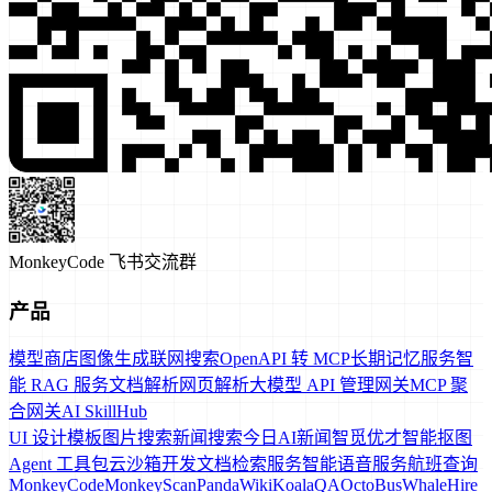
MonkeyCode 飞书交流群
产品
模型商店
图像生成
联网搜索
OpenAPI 转 MCP
长期记忆服务
智
能 RAG 服务
文档解析
网页解析
大模型 API 管理网关
MCP 聚
合网关
AI SkillHub
UI 设计模板
图片搜索
新闻搜索
今日AI新闻
智觅优才
智能抠图
Agent 工具包
云沙箱
开发文档检索服务
智能语音服务
航班查询
MonkeyCode
MonkeyScan
PandaWiki
KoalaQA
OctoBus
WhaleHire