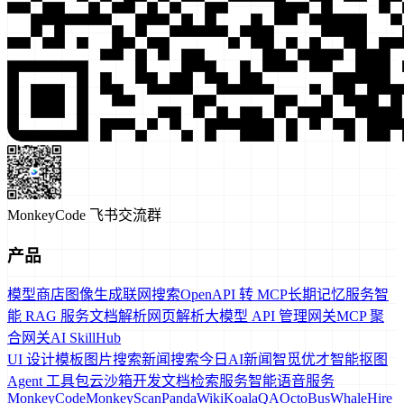
MonkeyCode 飞书交流群
产品
模型商店
图像生成
联网搜索
OpenAPI 转 MCP
长期记忆服务
智
能 RAG 服务
文档解析
网页解析
大模型 API 管理网关
MCP 聚
合网关
AI SkillHub
UI 设计模板
图片搜索
新闻搜索
今日AI新闻
智觅优才
智能抠图
Agent 工具包
云沙箱
开发文档检索服务
智能语音服务
MonkeyCode
MonkeyScan
PandaWiki
KoalaQA
OctoBus
WhaleHire