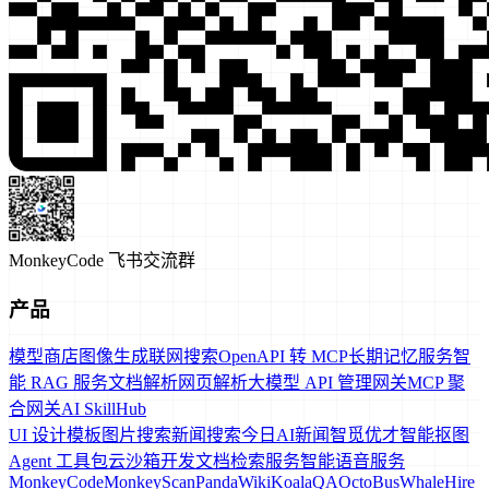
MonkeyCode 飞书交流群
产品
模型商店
图像生成
联网搜索
OpenAPI 转 MCP
长期记忆服务
智
能 RAG 服务
文档解析
网页解析
大模型 API 管理网关
MCP 聚
合网关
AI SkillHub
UI 设计模板
图片搜索
新闻搜索
今日AI新闻
智觅优才
智能抠图
Agent 工具包
云沙箱
开发文档检索服务
智能语音服务
MonkeyCode
MonkeyScan
PandaWiki
KoalaQA
OctoBus
WhaleHire